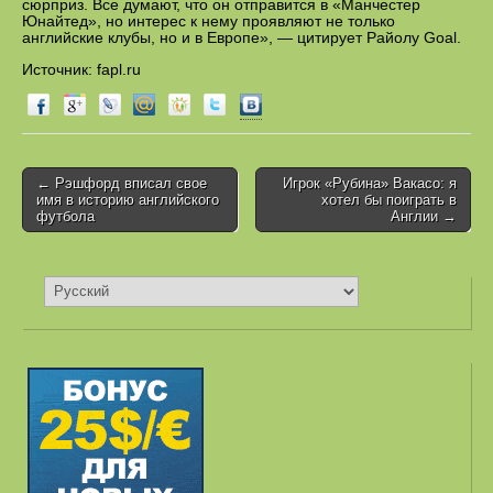
сюрприз. Все думают, что он отправится в «Манчестер
Юнайтед», но интерес к нему проявляют не только
английские клубы, но и в Европе», — цитирует Райолу Goal.
Источник: fapl.ru
← Рэшфорд вписал свое
Игрок «Рубина» Вакасо: я
Post navigation
имя в историю английского
хотел бы поиграть в
футбола
Англии →