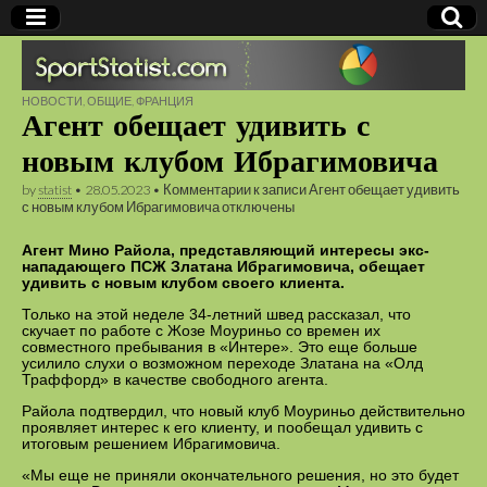
СПОРТСТАТИСТ — сайт спортивных новостей и
НОВОСТИ
,
ОБЩИЕ
,
ФРАНЦИЯ
Агент обещает удивить с
статистики, рейтинги букмекерских контор, онлайн
Sportstatist.com
результаты матчей
новым клубом Ибрагимовича
by
statist
•
28.05.2023
•
Комментарии
к записи Агент обещает удивить
с новым клубом Ибрагимовича
отключены
Агент Мино Райола, представляющий интересы экс-
нападающего ПСЖ Златана Ибрагимовича, обещает
удивить с новым клубом своего клиента.
Только на этой неделе 34-летний швед рассказал, что
скучает по работе с Жозе Моуриньо со времен их
совместного пребывания в «Интере». Это еще больше
усилило слухи о возможном переходе Златана на «Олд
Траффорд» в качестве свободного агента.
Райола подтвердил, что новый клуб Моуриньо действительно
проявляет интерес к его клиенту, и пообещал удивить с
итоговым решением Ибрагимовича.
«Мы еще не приняли окончательного решения, но это будет