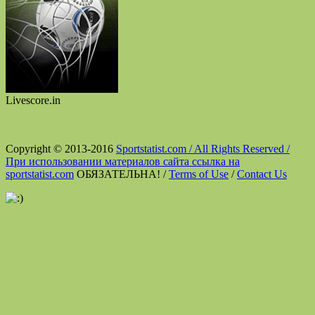
Livescore.in
Copyright © 2013-2016
Sportstatist.com / All Rights Reserved /
При использова­нии материалов­ сайта ссылка на
sportstatist.com
ОБЯЗАТЕЛЬНА! /
Terms of Use
/
Contact Us