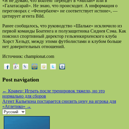
«Я не думаю, что Боатенг перейдёт в «Милан» или в
«Галатасарай». Не знаю, что происходит. А информация о
переговорах с «Фенербахче» не соответствует истине», —
цитирует агента Bild.
Ранее сообщалось, что руководство «Шальке» исключило из
первой команды Боатенга и полузащитника Сиднея Сэма. Как
пояснил спортивный директор гельзенкирхенского клуба
Хорст Хельдт, между этими футболистами и клубом больше
нет доверительных отношений.
Источник: championat.com
Post navigation
← Кравец: Играть после тренировок тяжело, но это
нормально для сборов
Агент Кальехона постарается снизить цену на игрока для
«Атлетико» →