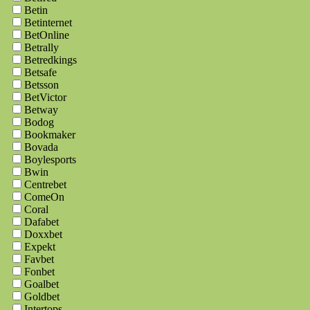
Betin
Betinternet
BetOnline
Betrally
Betredkings
Betsafe
Betsson
BetVictor
Betway
Bodog
Bookmaker
Bovada
Boylesports
Bwin
Centrebet
ComeOn
Coral
Dafabet
Doxxbet
Expekt
Favbet
Fonbet
Goalbet
Goldbet
Intertops