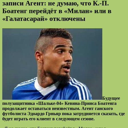
записи Агент: не думаю, что К.-П.
Боатенг перейдёт в «Милан» или в
«Галатасарай»
отключены
Будущее
полузащитника «Шальке-04» Кевина-Принса Боатенга
продолжает оставаться неизвестным. Агент ганского
футболиста Эдоардо Грньяр пока затрудняется сказать, где
будет играть его клиент в следующем сезоне.