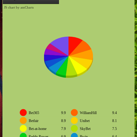
JS chart by amCharts
Bet365
9.9
WilliamHill
9.4
Betfair
8.9
Unibet
8.1
Bet-at-home
7.9
SkyBet
7.5
Paddy Power
6.9
Bwin
6.4