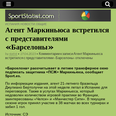
СПОРТСТАТИСТ — сайт спортивных новостей и
ИСПАНИЯ
,
НОВОСТИ
,
ОБЩИЕ
Агент Маркиньюса встретился
статистики, рейтинги букмекерских контор, онлайн
Sportstatist.com
результаты матчей
с представителями
«Барселоны»
by
statist
•
27.04.2023
•
Комментарии
к записи Агент Маркиньюса
встретился с представителями «Барселоны»
отключены
«Барселона» рассчитывает в летнее трансферное окно
подписать защитника «ПСЖ» Маркиньюса, сообщает
Sport.es.
По информации издания, агент 21-летнего бразильца
Джулиано Бертолуччи на этой неделе летал в Испанию для
переговоров. Также в услугах Маркиньюса, который
недоволен количеством игровой практики во Франции,
заинтересованы «Челси» и «Манчестер Сити». В текущем
сезоне игрок принял участие в 38 матчах во всех турнирах и
забил 1 гол.
Источник: СЭ