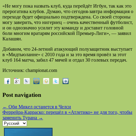
«Не могу пока назвать клуб, куда перейдёт Игбун, так как это
прерогатива клубов. Думаю, что сегодня-завтра информация о
переходе будет официально подтверждена. Со своей стороны
могу заверить, что нигериец – очень качественный футболист,
и он однозначно усилит эту команду и доставит головной
боли многим вратарям российской Премьер-Лиги», — заявил
Калашян.
Добавим, что 24-летний атакующий полузащитник выступает
в «Мидтьюланне» с 2010 года и за это время провёл за этот
клуб 164 матча, забил 47 мячей и отдал 30 голевых передач.
Источник: championat.com
Post navigation
← Оби Микел останется в Челси
Феррейра-Карраско: перешёл в «Атлетико» не для того, чтобы
заменить Турана →