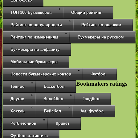
ЕВРО-2016
ТОП 100 Букмекеров
Общий рейтинг
Рейтинг по популярности
Рейтинг по оценкам
Рейтинг по изменениям
Букмекеры на русском
Букмекеры по алфавиту
Мобильные букмекеры
Новости букмекерских контор
Футбол
Bookmakers ratings
Теннис
Баскетбол
Другое
Волейбол
Гандбол
Хоккей
Бейсбол
Ам. футбол
Регби-юнион
Крикет
Футбол статистика